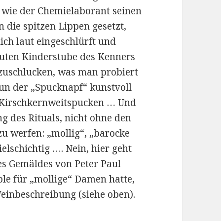
 wie der Chemielaborant seinen
 die spitzen Lippen gesetzt,
lich laut eingeschlürft und
guten Kinderstube des Kenners
erzuschlucken, was man probiert
nun der „Spucknapf“ kunstvoll
m Kirschkernweitspucken … Und
ng des Rituals, nicht ohne den
 werfen: „mollig“, „barocke
ielschichtig …. Nein, hier geht
es Gemäldes von Peter Paul
le für „mollige“ Damen hatte,
einbeschreibung (siehe oben).