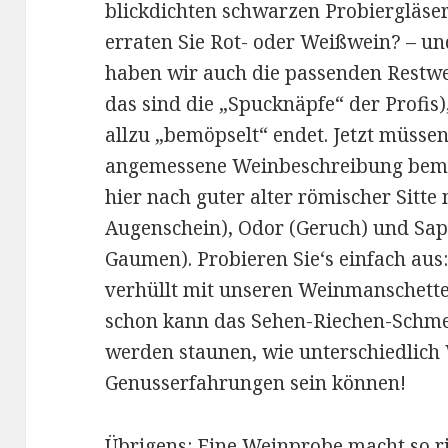
blickdichten schwarzen Probiergläse
erraten Sie Rot- oder Weißwein? – un
haben wir auch die passenden Restwe
das sind die „Spucknäpfe“ der Profis
allzu „bemöpselt“ endet. Jetzt müssen
angemessene Weinbeschreibung bemü
hier nach guter alter römischer Sitte
Augenschein), Odor (Geruch) und Sa
Gaumen). Probieren Sie‘s einfach aus:
verhüllt mit unseren Weinmanschett
schon kann das Sehen-Riechen-Schme
werden staunen, wie unterschiedli
Genusserfahrungen sein können!
Übrigens: Eine Weinprobe macht so r