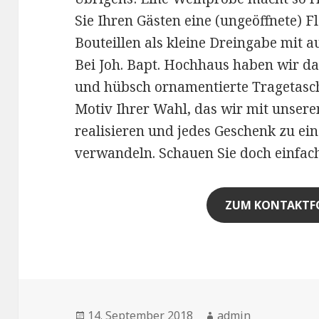
Sie Ihren Gästen eine (ungeöffnete) F
Bouteillen als kleine Dreingabe mit
Bei Joh. Bapt. Hochhaus haben wir d
und hübsch ornamentierte Tragetasc
Motiv Ihrer Wahl, das wir mit unser
realisieren und jedes Geschenk zu ei
verwandeln. Schauen Sie doch einfach
ZUM KONTAKTF
Veröffentlicht
14. September 2018
Autor
admin