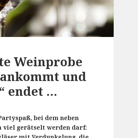
ate Weinprobe
n ankommt und
“ endet …
Partyspaß, bei dem neben
 viel gerätselt werden darf:
läser mit Verdunkelung, die