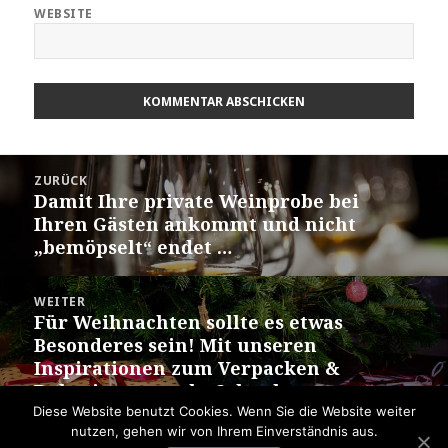
WEBSITE
Beitrags-
ZURÜCK
Navigation
Damit Ihre private Weinprobe bei
Vorheriger
Ihren Gästen ankommt und nicht
Beitrag:
„bemöpselt“ endet …
WEITER
Für Weihnachten sollte es etwas
Nächster
Besonderes sein! Mit unseren
Beitrag:
Inspirationen zum Verpacken &
Dekorieren macht Schenken
besondere Freude
Diese Website benutzt Cookies. Wenn Sie die Website weiter
nutzen, gehen wir von Ihrem Einverständnis aus.