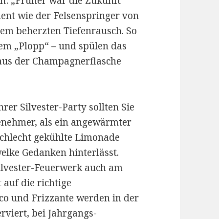
n: „Früher war die Zukunft
ent wie der Felsenspringer von
dem beherzten Tiefenrausch. So
nem „Plopp“ – und spülen das
 aus der Champagnerflasche
er Silvester-Party sollten Sie
ngenehmer, als ein angewärmter
schlecht gekühlte Limonade
elke Gedanken hinterlässt.
ilvester-Feuerwerk auch am
 auf die richtige
co und Frizzante werden in der
erviert, bei Jahrgangs-