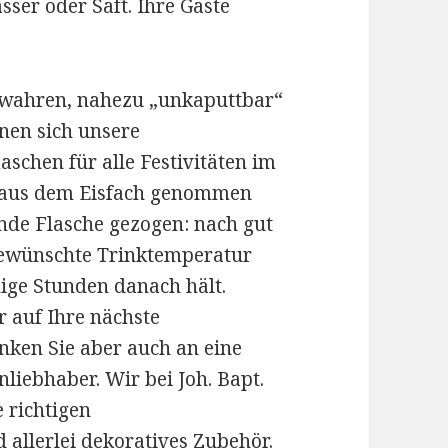
ser oder Saft. Ihre Gäste
ewahren, nahezu „unkaputtbar“
enen sich unsere
aschen für alle Festivitäten im
h aus dem Eisfach genommen
nde Flasche gezogen: nach gut
 gewünschte Trinktemperatur
nige Stunden danach hält.
r auf Ihre nächste
nken Sie aber auch an eine
liebhaber. Wir bei Joh. Bapt.
 richtigen
 allerlei dekoratives Zubehör.