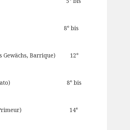
 Champagner 5° bis
t, frisch) 8° bis
oßes Gewächs, Barrique) 12°
Perdix, Rosato) 8° bis
eaujolais Primeur) 14°